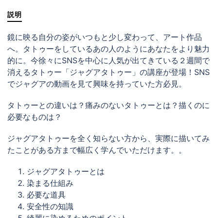
ー
説明
初
級
講
鏡に映る自分の姿がいつもと少し変わって、アート作品
座
へ。タトゥーをしているあの人のようにあなたをより魅力
個
的に。今徐々にSNSを中心に人気が出てきている２週間で
消えるタトゥー「ジャグアタトゥー」の講座が登場！SNS
でジャグアの動画を見て興味を持っていた方必見。
タトゥーとの違いは？痛みのないタトゥーとは？描くのに
必要なものは？
ジャグアタトゥーを全く知らない方から、実際に描いてみ
たことがある方まで幅広く学んでいただけます。。
ジャグアタトゥーとは
染まる仕組み
必要な道具
安全性の知識