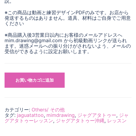
説。
※この商品は動画と練習デザインPDFのみです。お店から
発送するものはありません。道具、材料はご自身でご用意
ください
※商品購入後3営業日以内にお客様のメールアドレスへ
mim.drawing@gmail.com から初級動画リンクが送られ
ます。迷惑メールへの振り分けがされないよう、メールの
受信ができるように設定お願いします。
オ
ン
お買い物カゴに追加
ラ
イ
ン
ジ
ャ
カテゴリー:
Others/ その他
グ
タグ:
jaguatattoo
,
mimdrawing
,
ジャグアタトゥー
,
ジャ
ア
グアタトゥーレッスン
,
ジャグアタトゥー沖縄
,
レッスン
タ
ト
ゥ