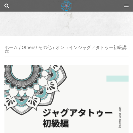
コ
ン
テ
ン
ツ
へ
ス
キ
ッ
ホーム
/
Others/ その他
/ オンラインジャグアタトゥー初級講
プ
座