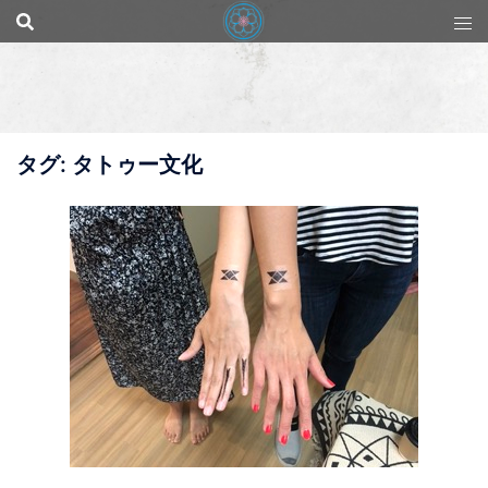
コ
ン
テ
ン
ツ
へ
ス
キ
タグ:
タトゥー文化
ッ
プ