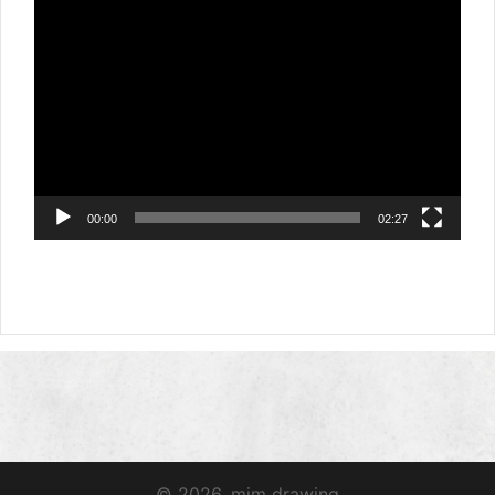
動
画
プ
レ
ー
ヤ
ー
00:00
02:27
© 2026. mim drawing