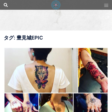
コ
ン
テ
ン
ツ
へ
ス
キ
タグ:
豊見城EPIC
ッ
プ