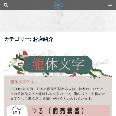
コ
ン
テ
ン
ツ
へ
ス
キ
カテゴリー:
お店紹介
ッ
プ