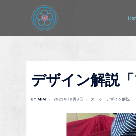
コ
ン
テ
Ho
ン
ツ
へ
ス
キ
ッ
プ
デザイン解説「
BY
MIM
2023年10月3日
タトゥーデザイン解説