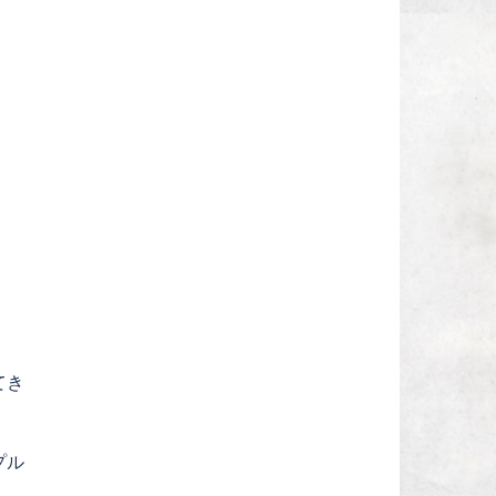
てき
プル