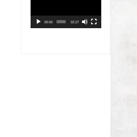
プ
レ
ー
ヤ
00:00
02:27
ー