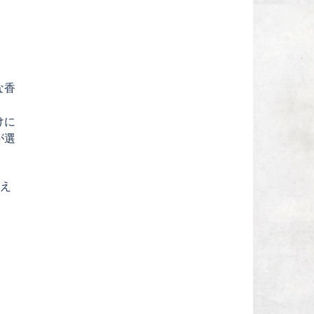
な香
けに
が選
植え