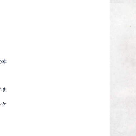
の幸
いま
ンケ