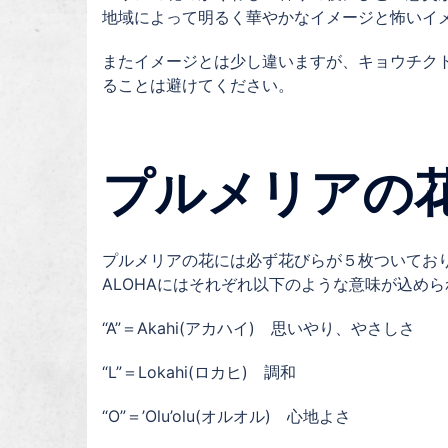
地域によって明るく華やかなイメージと怖いイ
またイメージとは少し違いますが、キョウチク
ることは避けてください。
プルメリアの
プルメリアの花には必ず花びらが５枚ついており
ALOHAにはそれぞれ以下のような意味が込め
“A”＝Akahi(アカハイ) 思いやり、やさしさ
“L”＝Lokahi(ロカヒ) 調和
“O”＝’Olu’olu(オルオル) 心地よさ